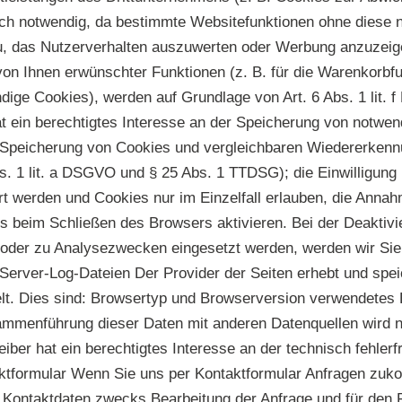
ch notwendig, da bestimmte Websitefunktionen ohne diese ni
u, das Nutzerverhalten auszuwerten oder Werbung anzuzeige
on Ihnen erwünschter Funktionen (z. B. für die Warenkorbfu
ige Cookies), werden auf Grundlage von Art. 6 Abs. 1 lit. 
 ein berechtigtes Interesse an der Speicherung von notwend
ur Speicherung von Cookies und vergleichbaren Wiedererkenn
bs. 1 lit. a DSGVO und § 25 Abs. 1 TTDSG); die Einwilligung 
rt werden und Cookies nur im Einzelfall erlauben, die Anna
beim Schließen des Browsers aktivieren. Bei der Deaktivie
 oder zu Analysezwecken eingesetzt werden, werden wir Si
. Server-Log-Dateien Der Provider der Seiten erhebt und spe
telt. Dies sind: Browsertyp und Browserversion verwendete
mmenführung dieser Daten mit anderen Datenquellen wird ni
iber hat ein berechtigtes Interesse an der technisch fehler
taktformular Wenn Sie uns per Kontaktformular Anfragen z
 Kontaktdaten zwecks Bearbeitung der Anfrage und für den F