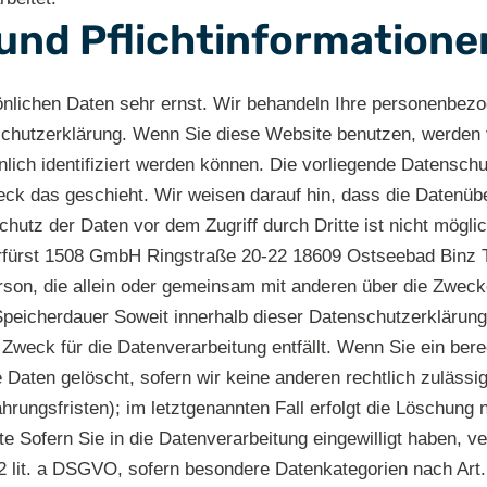
 und Pflicht­information
önlichen Daten sehr ernst. Wir behandeln Ihre personenbez
nschutzerklärung. Wenn Sie diese Website benutzen, werde
ich identifiziert werden können. Die vorliegende Datenschu
eck das geschieht. Wir weisen darauf hin, dass die Datenübe
hutz der Daten vor dem Zugriff durch Dritte ist nicht möglic
 Kurfürst 1508 GmbH Ringstraße 20-22 18609 Ostseebad Binz 
e Person, die allein oder gemeinsam mit anderen über die Zwe
Speicherdauer Soweit innerhalb dieser Datenschutzerklärung
 Zweck für die Datenverarbeitung entfällt. Wenn Sie ein be
e Daten gelöscht, sofern wir keine anderen rechtlich zuläs
hrungsfristen); im letztgenannten Fall erfolgt die Löschung 
e Sofern Sie in die Datenverarbeitung eingewilligt haben, v
 2 lit. a DSGVO, sofern besondere Datenkategorien nach Art