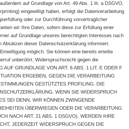
g außerdem auf Grundlage von Art. 49 Abs. 1 lit. a DSGVO.
printing) eingewilligt haben, erfolgt die Datenverarbeitung
gserfüllung oder zur Durchführung vorvertraglicher
iten wir Ihre Daten, sofern diese zur Erfüllung einer
ferner auf Grundlage unseres berechtigten Interesses nach
en Absätzen dieser Datenschutzerklärung informiert.
inwilligung möglich. Sie können eine bereits erteilte
derruf unberührt. Widerspruchsrecht gegen die
UNG AUF GRUNDLAGE VON ART. 6 ABS. 1 LIT. E ODER F
SITUATION ERGEBEN, GEGEN DIE VERARBEITUNG
ESTIMMUNGEN GESTÜTZTES PROFILING. DIE
TENSCHUTZERKLÄRUNG. WENN SIE WIDERSPRUCH
ES SEI DENN, WIR KÖNNEN ZWINGENDE
REIHEITEN ÜBERWIEGEN ODER DIE VERARBEITUNG
 NACH ART. 21 ABS. 1 DSGVO). WERDEN IHRE
CHT, JEDERZEIT WIDERSPRUCH GEGEN DIE