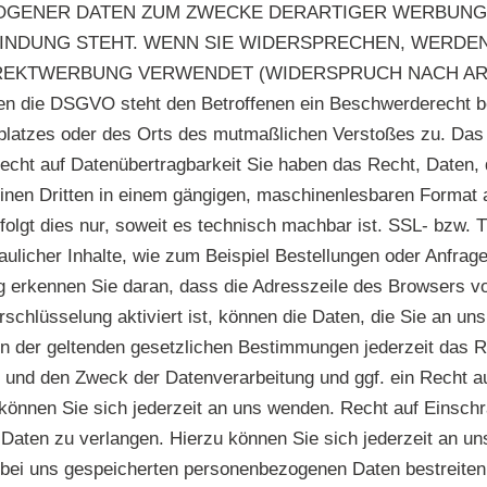
GENER DATEN ZUM ZWECKE DERARTIGER WERBUNG EI
BINDUNG STEHT. WENN SIE WIDERSPRECHEN, WERD
TWERBUNG VERWENDET (WIDERSPRUCH NACH ART. 21 A
gen die DSGVO steht den Betroffenen ein Beschwerderecht b
itsplatzes oder des Orts des mutmaßlichen Verstoßes zu. D
cht auf Daten­übertrag­barkeit Sie haben das Recht, Daten, d
 einen Dritten in einem gängigen, maschinenlesbaren Format 
folgt dies nur, soweit es technisch machbar ist. SSL- bzw.
licher Inhalte, wie zum Beispiel Bestellungen oder Anfrage
erkennen Sie daran, dass die Adresszeile des Browsers von 
chlüsselung aktiviert ist, können die Daten, die Sie an uns 
der geltenden gesetzlichen Bestimmungen jederzeit das Rec
nd den Zweck der Datenverarbeitung und ggf. ein Recht au
nnen Sie sich jederzeit an uns wenden. Recht auf Einschrä
Daten zu verlangen. Hierzu können Sie sich jederzeit an u
r bei uns gespeicherten personenbezogenen Daten bestreiten,